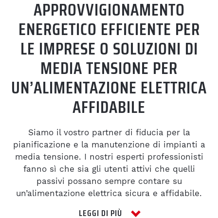
COMPETENZE
APPROVVIGIONAMENTO
ENERGETICO EFFICIENTE PER
IMPIANTISTICA HVAC E
LE IMPRESE O SOLUZIONI DI
SANITARI
MEDIA TENSIONE PER
Accetto l’informativa sulla
privacy
.
UN’ALIMENTAZIONE ELETTRICA
ELETTROTECNICA
AFFIDABILE
RICHIEDI
COSTRUZIONI
Siamo il vostro partner di fiducia per la
IMPIANTISTICA
pianificazione e la manutenzione di impianti a
media tensione. I nostri esperti professionisti
fanno sì che sia gli utenti attivi che quelli
ASSISTENZA &
passivi possano sempre contare su
un’alimentazione elettrica sicura e affidabile.
MANUTENZIONE
Grazie ai nostri elevati standard nei campi
LEGGI DI PIÙ
della progettazione e della manutenzione,