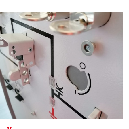
BIM
garantiamo un approvvigionamento energetico
stabile ed efficiente. Affidatevi alla nostra
competenza ed esperienza per la realizzazione
REFERENZE
dei vostri impianti a media tensione.
LAVORA CON NOI
BENEFITS
OFFERTE DI LAVORO
LAVORA CON NOI