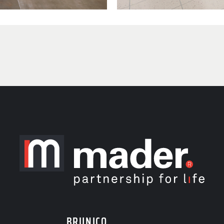
DI ORA
 a contattarci! Saremo
e risposte che cerchi.
BRUNICO