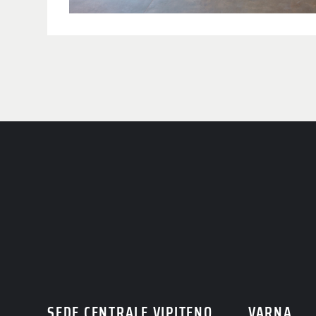
RICHIE
Hai domande? Non esita
lieti di darti tutte l
SEDE CENTRALE VIPITENO
VARNA