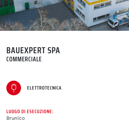
COMPETENZE
IMPIANTISTICA HVAC E
SANITARI
Accetto l’informativa sulla
privacy
.
BAUEXPERT SPA
ELETTROTECNICA
COMMERCIALE
RICHIEDI
COSTRUZIONI
IMPIANTISTICA
ELETTROTECNICA
ASSISTENZA &
LUOGO DI ESECUZIONE:
MANUTENZIONE
Brunico