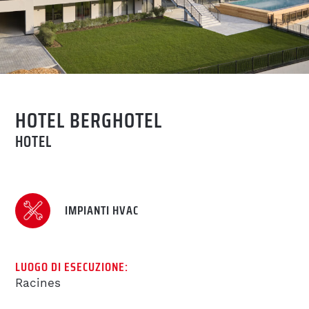
COMPETENZE
IMPIANTISTICA HVAC E
SANITARI
Accetto l’informativa sulla
privacy
.
HOTEL BERGHOTEL
ELETTROTECNICA
HOTEL
RICHIEDI
COSTRUZIONI
IMPIANTISTICA
IMPIANTI HVAC
ASSISTENZA &
LUOGO DI ESECUZIONE:
MANUTENZIONE
Racines