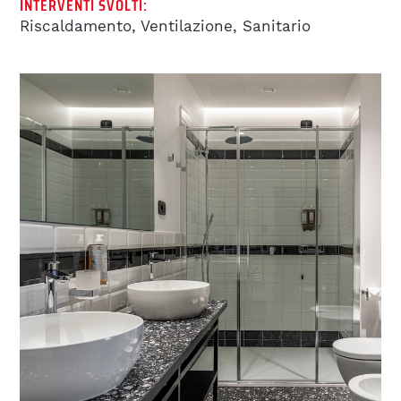
INTERVENTI SVOLTI:
BIM
Riscaldamento, Ventilazione, Sanitario
REFERENZE
LAVORA CON NOI
BENEFITS
OFFERTE DI LAVORO
LAVORA CON NOI