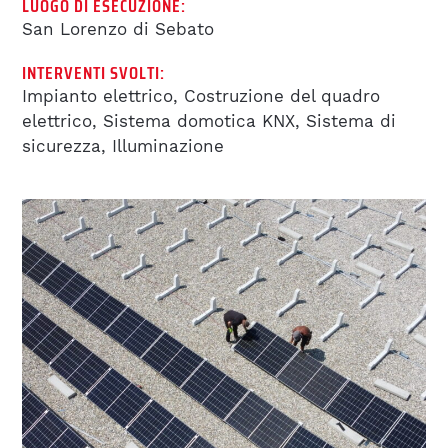
LUOGO DI ESECUZIONE:
BIM
San Lorenzo di Sebato
INTERVENTI SVOLTI:
REFERENZE
Impianto elettrico, Costruzione del quadro
elettrico, Sistema domotica KNX, Sistema di
LAVORA CON NOI
sicurezza, Illuminazione
BENEFITS
OFFERTE DI LAVORO
LAVORA CON NOI