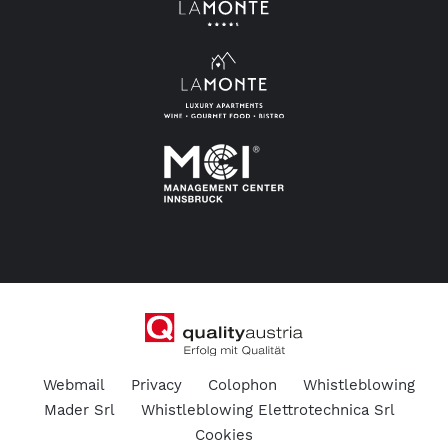
Webmail
Privacy
Colophon
Whistleblowing
Mader Srl
Whistleblowing Elettrotechnica Srl
Cookies