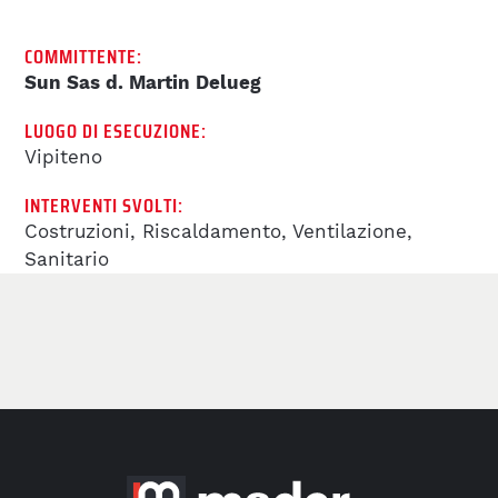
BIM
COMMITTENTE:
Sun Sas d. Martin Delueg
REFERENZE
LUOGO DI ESECUZIONE:
Vipiteno
LAVORA CON NOI
INTERVENTI SVOLTI:
BENEFITS
Costruzioni, Riscaldamento, Ventilazione,
Sanitario
OFFERTE DI LAVORO
LAVORA CON NOI