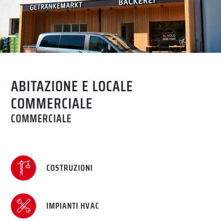
COMPETENZE
IMPIANTISTICA HVAC E
SANITARI
Accetto l’informativa sulla
privacy
.
ABITAZIONE E LOCALE
ELETTROTECNICA
COMMERCIALE
RICHIEDI
COSTRUZIONI
COMMERCIALE
IMPIANTISTICA
COSTRUZIONI
ASSISTENZA &
MANUTENZIONE
IMPIANTI HVAC