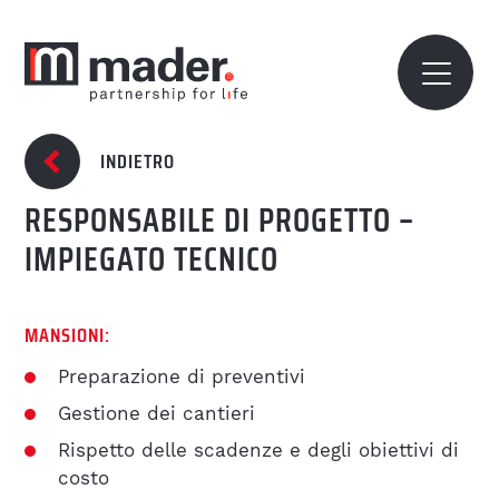
SU DI NOI
RICHIEDI ORA
INDIETRO
Hai domande? Non esita a contattarci! Saremo
RESPONSABILE DI PROGETTO –
SU DI NOI
lieti di darti tutte le risposte che cerchi.
IMPIEGATO TECNICO
I NOSTRI VALORI
MANSIONI:
LE NOSTRE SEDI
Preparazione di preventivi
Gestione dei cantieri
I NOSTRI TEAM
Rispetto delle scadenze e degli obiettivi di
costo