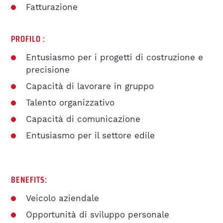
COMPETENZE
Fatturazione
IMPIANTISTICA HVAC E
PROFILO :
SANITARI
Entusiasmo per i progetti di costruzione e
Accetto l’informativa sulla
privacy
.
precisione
ELETTROTECNICA
Capacità di lavorare in gruppo
Talento organizzativo
RICHIEDI
COSTRUZIONI
Capacità di comunicazione
Entusiasmo per il settore edile
IMPIANTISTICA
BENEFITS:
ASSISTENZA &
Veicolo aziendale
MANUTENZIONE
Opportunità di sviluppo personale