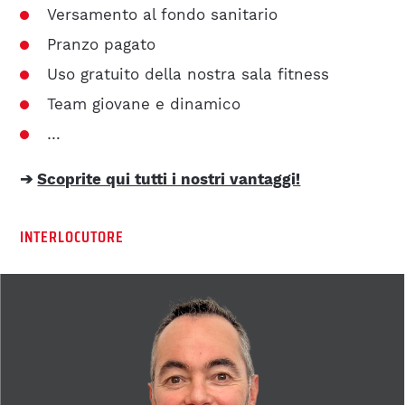
Versamento al fondo sanitario
BIM
Pranzo pagato
Uso gratuito della nostra sala fitness
REFERENZE
Team giovane e dinamico
LAVORA CON NOI
…
➔
Scoprite qui tutti i nostri vantaggi!
BENEFITS
INTERLOCUTORE
OFFERTE DI LAVORO
LAVORA CON NOI