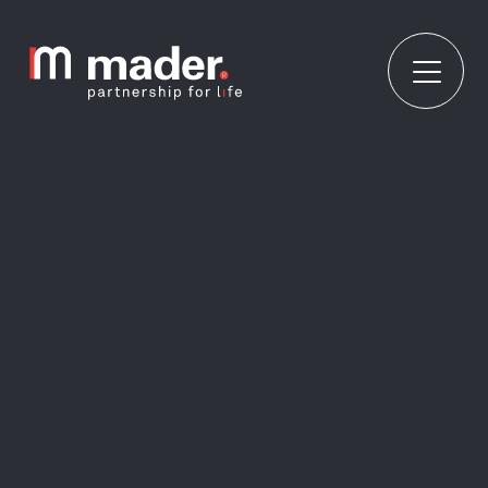
ÜBER UNS
JETZT ANFRAGEN
Noch Fragen? Dann kontaktiere uns. Wir
ÜBER UNS
freuen uns auf deine Nachricht.
WORAUF WIR WERT LEGEN
UNSERE STANDORTE
UNSERE TEAMS