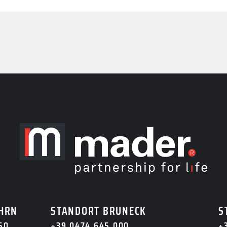
NFRAGEN
ontaktiere uns. Wir
deine Nachricht.
HRN
STANDORT BRUNECK
S
50
+39 0474 645 000
+