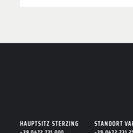
JETZT A
Noch Fragen? Dann k
freuen uns auf 
HAUPTSITZ STERZING
STANDORT VA
+39 0472 731 000
+39 0472 731 2