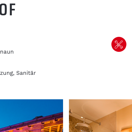
OF
dnaun
zung, Sanitär