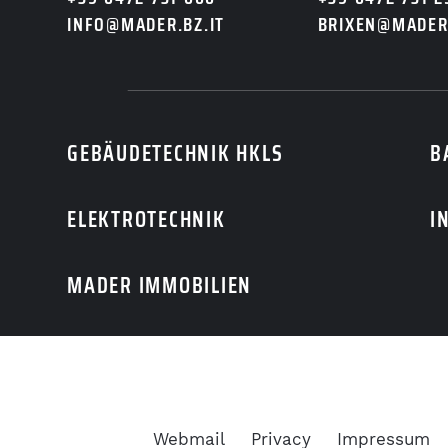
INFO@MADER.BZ.IT
BRIXEN@MADER.
GEBÄUDETECHNIK HKLS
B
ELEKTROTECHNIK
I
Ich akzeptiere den
Datens
MADER IMMOBILIEN
JETZT SENDEN
Webmail
Privacy
Impressum