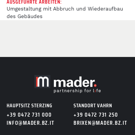
AUSGEFÜHRTE ARBEITEN:
REFERENZEN
Umgestaltung mit Abbruch und Wiederaufbau
des Gebäudes
KARRIERE BEI MADER
BENEFITS
OFFENE STELLEN
KARRIERE
HAUPTSITZ STERZING
STANDORT VAHRN
DE
IT
+39 0472 731 000
+39 0472 731 250
INFO@MADER.BZ.IT
BRIXEN@MADER.BZ.IT