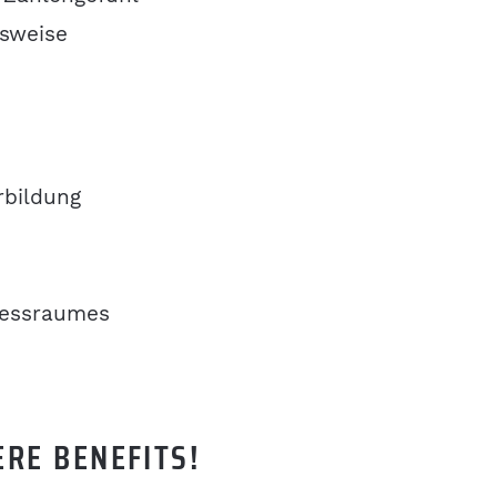
tsweise
rbildung
nessraumes
SERE
BENEFITS
!