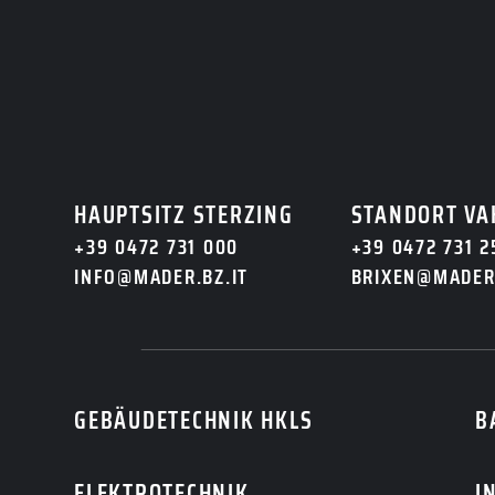
JETZT A
Noch Fragen? Dann k
freuen uns auf 
HAUPTSITZ STERZING
STANDORT VA
+39 0472 731 000
+39 0472 731 2
INFO@MADER.BZ.IT
BRIXEN@MADER.
GEBÄUDETECHNIK HKLS
B
ELEKTROTECHNIK
I