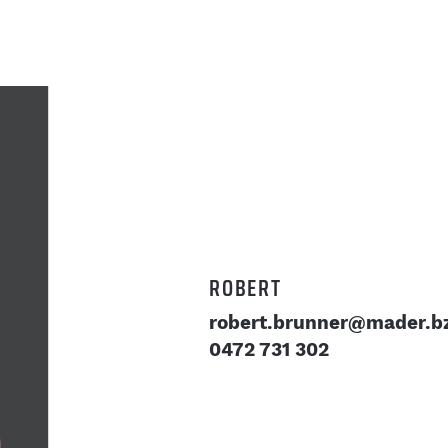
ROBERT
robert.brunner@mader.bz
0472 731 302