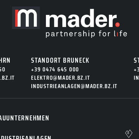
NFRAGEN
ontaktiere uns. Wir
deine Nachricht.
HRN
STANDORT BRUNECK
S
50
+39 0474 645 000
+
BZ.IT
ELEKTRO@MADER.BZ.IT
I
INDUSTRIEANLAGEN@MADER.BZ.IT
AUUNTERNEHMEN
NDUSTRIEANLAGEN